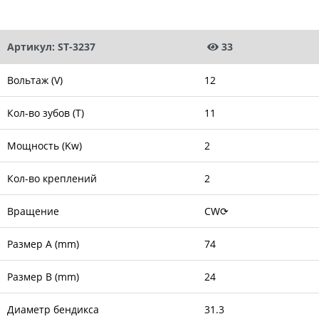
Артикул: ST-3237
33
Вольтаж (V)
12
Кол-во зубов (T)
11
Мощность (Kw)
2
Кол-во креплений
2
Вращение
CW⟳
Размер A (mm)
74
Размер B (mm)
24
Диаметр бендикса
31.3