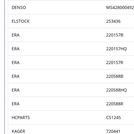
DENSO
MS428000492
ELSTOCK
253436
ERA
220157B
ERA
220157HQ
ERA
220157R
ERA
220588B
ERA
220588HQ
ERA
220588R
HCPARTS
CS1245
KAGER
720441