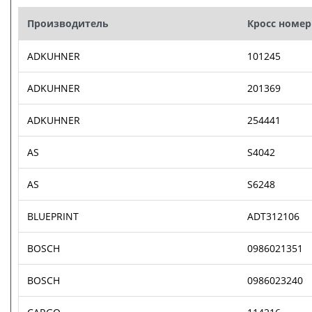
Производитель
Кросс номер
ADKUHNER
101245
ADKUHNER
201369
ADKUHNER
254441
AS
S4042
AS
S6248
BLUEPRINT
ADT312106
BOSCH
0986021351
BOSCH
0986023240