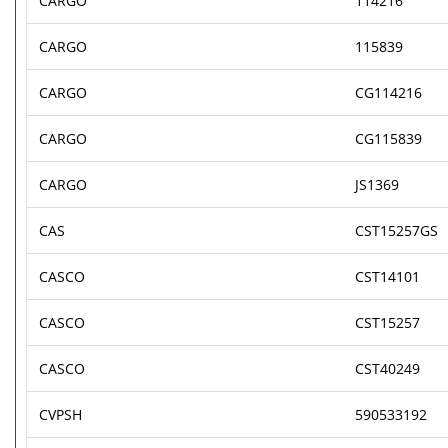
CARGO
114216
CARGO
115839
CARGO
CG114216
CARGO
CG115839
CARGO
JS1369
CAS
CST15257GS
CASCO
CST14101
CASCO
CST15257
CASCO
CST40249
CVPSH
590533192