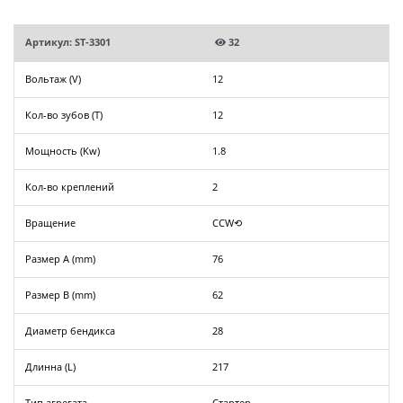
Артикул: ST-3301
32
Вольтаж (V)
12
Кол-во зубов (T)
12
Мощность (Kw)
1.8
Кол-во креплений
2
Вращение
CCW⟲
Размер A (mm)
76
Размер B (mm)
62
Диаметр бендикса
28
Длинна (L)
217