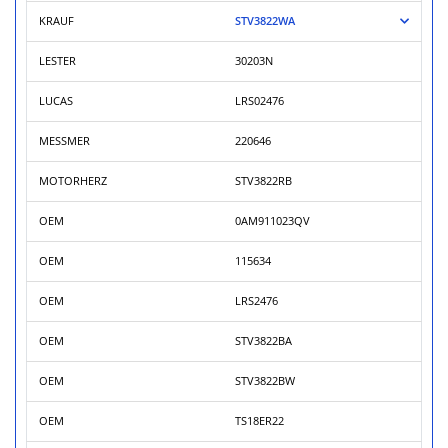
KRAUF
STV3822WA
LESTER
30203N
LUCAS
LRS02476
MESSMER
220646
MOTORHERZ
STV3822RB
OEM
0AM911023QV
OEM
115634
OEM
LRS2476
OEM
STV3822BA
OEM
STV3822BW
OEM
TS18ER22