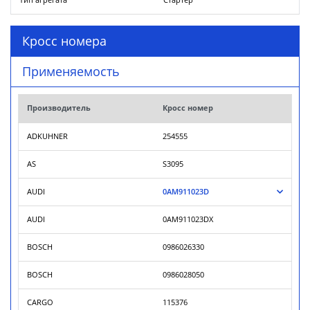
Тип агрегата
Стартер
Кросс номера
Применяемость
Производитель
Кросс номер
ADKUHNER
254555
AS
S3095
AUDI
0AM911023D
AUDI
0AM911023DX
BOSCH
0986026330
BOSCH
0986028050
CARGO
115376