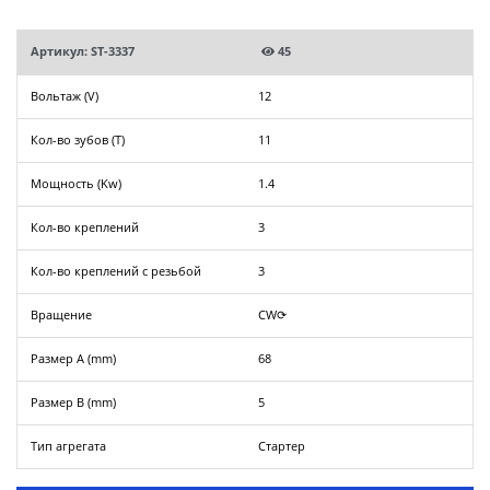
Артикул: ST-3337
45
Вольтаж (V)
12
Кол-во зубов (T)
11
Мощность (Kw)
1.4
Кол-во креплений
3
Кол-во креплений с резьбой
3
Вращение
CW⟳
Размер A (mm)
68
Размер B (mm)
5
Тип агрегата
Стартер