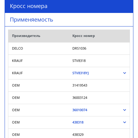
Кросс номера
Применяемость
Производитель
Кросс номер
DELCO
DRS1036
KRAUF
STV8318
KRAUF
STV8318YJ
OEM
31419543
OEM
36003124
OEM
36010074
OEM
438318
OEM
438329