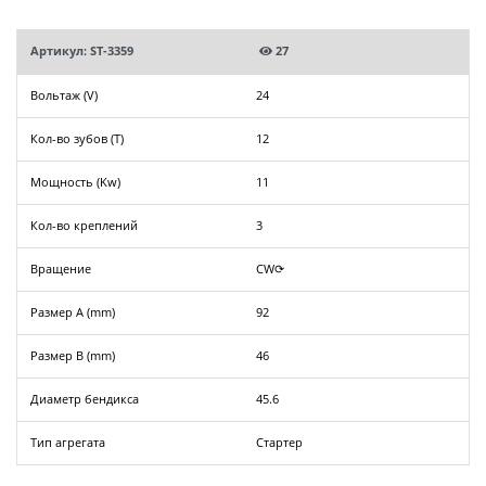
Артикул: ST-3359
27
Вольтаж (V)
24
Кол-во зубов (T)
12
Мощность (Kw)
11
Кол-во креплений
3
Вращение
CW⟳
Размер A (mm)
92
Размер B (mm)
46
Диаметр бендикса
45.6
Тип агрегата
Стартер