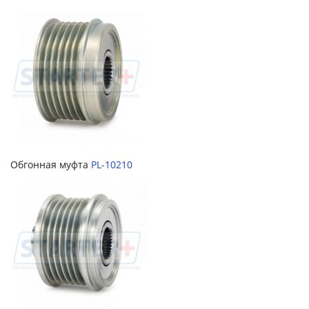
Обгонная муфта
PL-10210