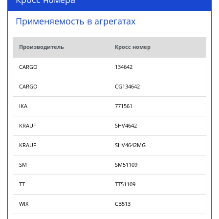
Применяемость в агрегатах
Производитель
Кросс номер
CARGO
134642
CARGO
CG134642
IKA
771561
KRAUF
SHV4642
KRAUF
SHV4642MG
SM
SM51109
TT
TT51109
WIX
CB513