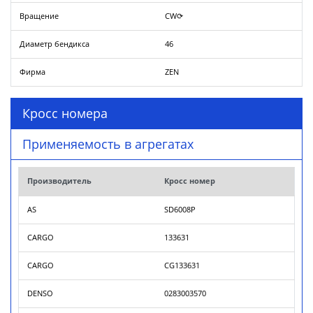
Вращение
CW⟳
Диаметр бендикса
46
Фирма
ZEN
Кросс номера
Применяемость в агрегатах
Производитель
Кросс номер
AS
SD6008P
CARGO
133631
CARGO
CG133631
DENSO
0283003570