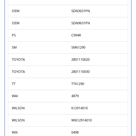
OEM
SDN3631PN
OEM
SDN9631PN
PS
C994R
SM
SM61290
TOYOTA
2801110020
TOYOTA
2801110030
TT
TT61290
WAI
4879
WILSON
612914010
WILSON
WI612914010
WIX
0498