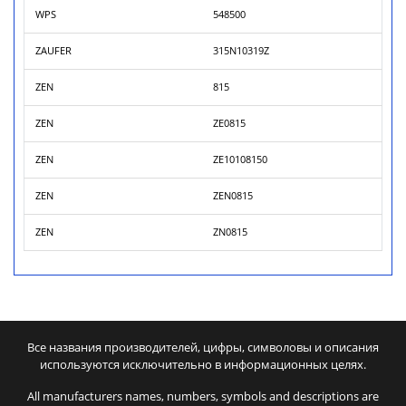
WPS
548500
ZAUFER
315N10319Z
ZEN
815
ZEN
ZE0815
ZEN
ZE10108150
ZEN
ZEN0815
ZEN
ZN0815
Все названия производителей, цифры, символовы и описания
используются исключительно в информационных целях.
All manufacturers names, numbers, symbols and descriptions are