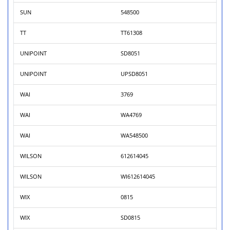
SUN
548500
TT
TT61308
UNIPOINT
SD8051
UNIPOINT
UPSD8051
WAI
3769
WAI
WA4769
WAI
WA548500
WILSON
612614045
WILSON
WI612614045
WIX
0815
WIX
SD0815