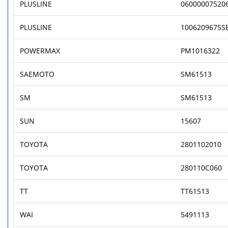
PLUSLINE
06000007520
PLUSLINE
1006209675S
POWERMAX
PM1016322
SAEMOTO
SM61513
SM
SM61513
SUN
15607
TOYOTA
2801102010
TOYOTA
280110C060
TT
TT61513
WAI
5491113