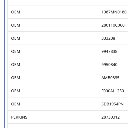
OEM
1987MN0180
OEM
280110C060
OEM
333208
OEM
9947838
OEM
9950840
OEM
AMB0335
OEM
F000AL1250
OEM
SDB1954PN
PERKINS
28730312