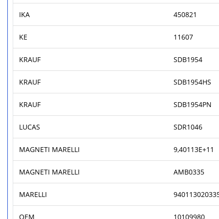
IKA
450821
KE
11607
KRAUF
SDB1954
KRAUF
SDB1954HS
KRAUF
SDB1954PN
LUCAS
SDR1046
MAGNETI MARELLI
9,40113E+11
MAGNETI MARELLI
AMB0335
MARELLI
94011302033
OEM
10109980