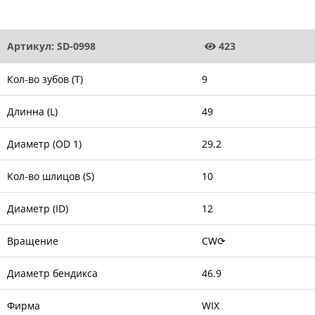
Артикул: SD-0998
423
Кол-во зубов (T)
9
Длинна (L)
49
Диаметр (OD 1)
29.2
Кол-во шлицов (S)
10
Диаметр (ID)
12
Вращение
CW⟳
Диаметр бендикса
46.9
Фирма
WIX